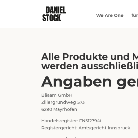
We Are One
fü
Alle Produkte und 
werden ausschließl
Angaben ge
Bäaam GmbH
Zillergrundweg 573
6290 Mayrhofen
Handelsregister: FN512794i
Registergericht: Amtsgericht Innsbruck