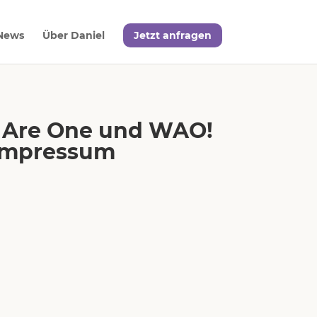
News
Über Daniel
Jetzt anfragen
e Are One und WAO!
.Impressum