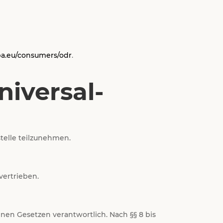
opa.eu/consumers/odr
.
niversal­
stelle teilzunehmen.
vertrieben.
inen Gesetzen verantwortlich. Nach §§ 8 bis